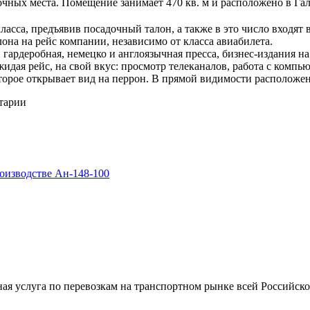
чных места. Помещение занимает 470 кв. м и расположено в Га
ласса, предъявив посадочный талон, а также в это число входят 
лона на рейс компании, независимо от класса авиабилета.
 гардеробная, немецко и англоязычная пресса, бизнес-издания н
ожидая рейс, на свой вкус: просмотр телеканалов, работа с комп
которое открывает вид на перрон. В прямой видимости расположе
нтарии
оизводстве Ан-148-100
ная услуга по перевозкам на транспортном рынке всей Российс