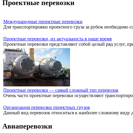
Проектные перевозки
Международные проектные перевозки
Для транспортировки проектного груза за рубеж необходимо соб
Проектные перевозки, их актуальность в наше время
Проектные перевозки представляют собой целый ряд услуг, пре
Проектные перевозки — самый сложный тип перевозок
Очень часто проектные перевозки осуществляют транспортиров
Организация перевозки проектных грузов
Данный вид перевозок относиться к наиболее сложному виду до
Авиаперевозки