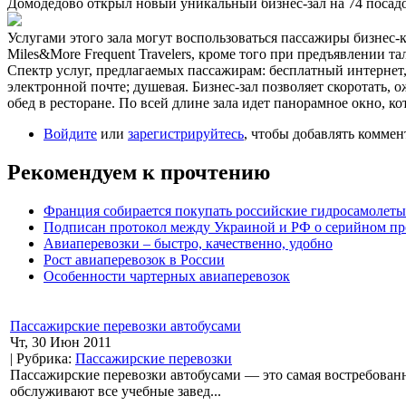
Домодедово открыл новый уникальный бизнес-зал на 74 посадо
Услугами этого зала могут воспользоваться пассажиры бизнес-к
Miles&More Frequent Travelers, кроме того при предъявлении та
Спектр услуг, предлагаемых пассажирам: бесплатный интернет,
электронной почте; душевая. Бизнес-зал позволяет скоротать, 
обед в ресторане. По всей длине зала идет панорамное окно, 
Войдите
или
зарегистрируйтесь
, чтобы добавлять комме
Рекомендуем к прочтению
Франция собирается покупать российские гидросамолеты
Подписан протокол между Украиной и РФ о серийном пр
Авиаперевозки – быстро, качественно, удобно
Рост авиаперевозок в России
Особенности чартерных авиаперевозок
Пассажирские перевозки автобусами
Чт, 30 Июн 2011
| Рубрика:
Пассажирские перевозки
Пассажирские перевозки автобусами — это самая востребован
обслуживают все учебные завед...