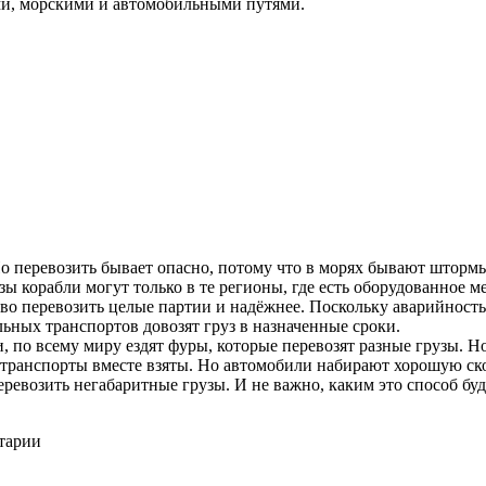
и, морскими и автомобильными путями.
о перевозить бывает опасно, потому что в морях бывают штормы
зы корабли могут только в те регионы, где есть оборудованное м
 перевозить целые партии и надёжнее. Поскольку аварийность 
льных транспортов довозят груз в назначенные сроки.
 по всему миру ездят фуры, которые перевозят разные грузы. Н
 транспорты вместе взяты. Но автомобили набирают хорошую ско
перевозить негабаритные грузы. И не важно, каким это способ бу
нтарии