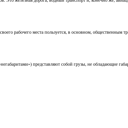
ов. Это железная дорога, водный транспорт и, конечно же, ави
о своего рабочего места пользуется, в основном, общественным т
«негабаритами») представляют собой грузы, не обладающие габа